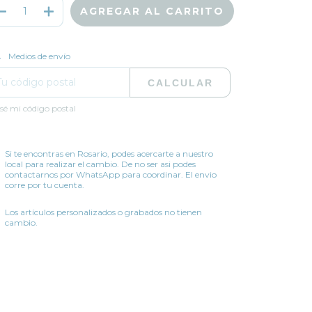
CAMBIAR CP
regas para el CP:
Medios de envío
CALCULAR
sé mi código postal
Si te encontras en Rosario, podes acercarte a nuestro
local para realizar el cambio. De no ser asi podes
contactarnos por WhatsApp para coordinar. El envio
corre por tu cuenta.
Los artículos personalizados o grabados no tienen
cambio.