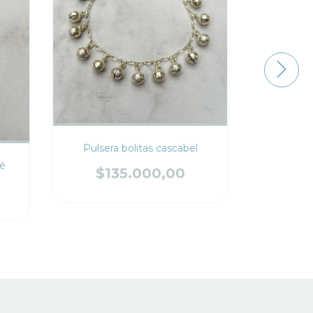
P
Pulsera bolitas cascabel
bé
$1
$135.000,00