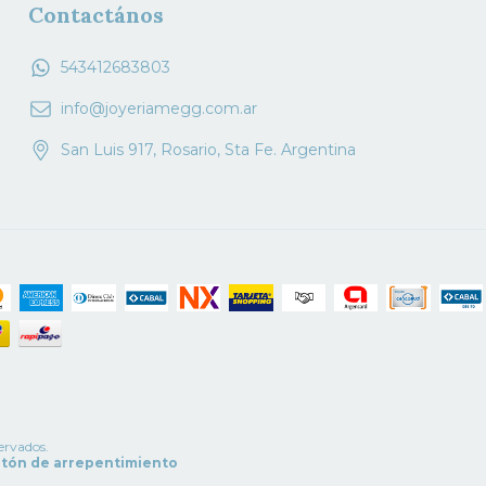
Contactános
543412683803
info@joyeriamegg.com.ar
San Luis 917, Rosario, Sta Fe. Argentina
ervados.
tón de arrepentimiento