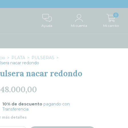
0
Ayuda
Mi cuenta
Mi carrito
cio
>
PLATA
>
PULSERAS
>
lsera nacar redondo
ulsera nacar redondo
48.000,00
10% de descuento
pagando con
Transferencia
r más detalles