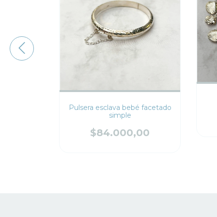
la
Pulsera esclava bebé facetado
simple
,00
$84.000,00