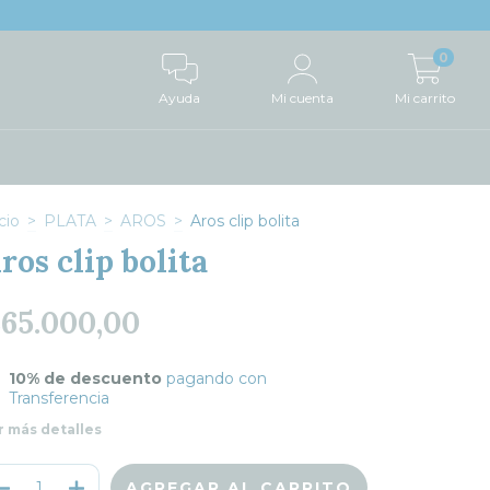
0
Ayuda
Mi cuenta
Mi carrito
cio
>
PLATA
>
AROS
>
Aros clip bolita
ros clip bolita
65.000,00
10% de descuento
pagando con
Transferencia
r más detalles