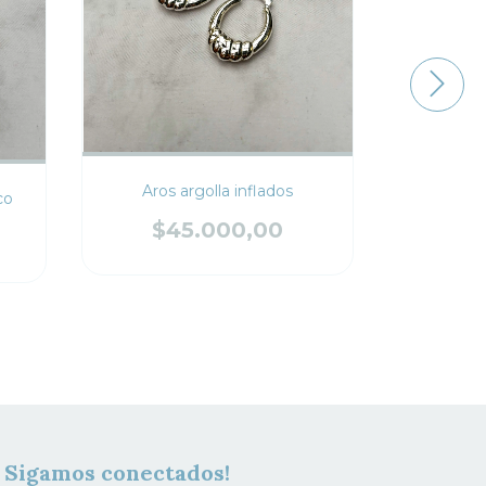
Aros argolla inflados
co
Aros arg
$45.000,00
$3
Sigamos conectados!