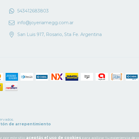
543412683803
info@joyeriamegg.com.ar
San Luis 917, Rosario, Sta Fe. Argentina
ervados.
tón de arrepentimiento
 por este sitio
aceptás el uso de cookies
para agilizar tu experiencia de 