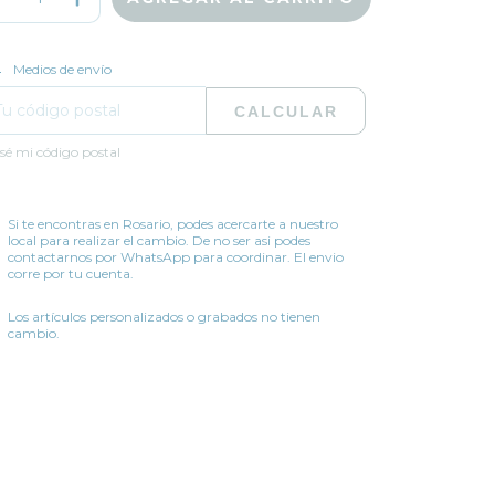
CAMBIAR CP
regas para el CP:
Medios de envío
CALCULAR
sé mi código postal
Si te encontras en Rosario, podes acercarte a nuestro
local para realizar el cambio. De no ser asi podes
contactarnos por WhatsApp para coordinar. El envio
corre por tu cuenta.
Los artículos personalizados o grabados no tienen
cambio.