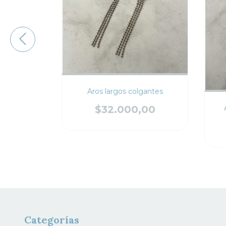
Aros largos colgantes
$32.000,00
etados
,00
Categorías